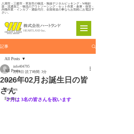
八潮市・三郷市・草加市の物流・無線デジタルピッキング・W検針
器・流通加工・物流のアウトソーシング・セット作業・倉庫・保管・
内職作業・インカプ・通販代行、全国発送の事ならお気軽にお電話下
さい。
記事
All Posts
info404795
All Posts
2月9日
読了時間: 3分
2026年02月お誕生日の皆
News
さん
Recipes
Events
２月は 3名の皆さんを祝います