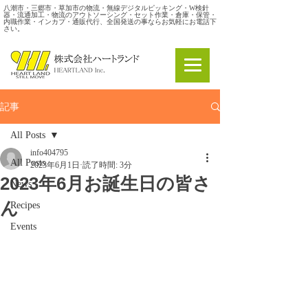
八潮市・三郷市・草加市の物流・無線デジタルピッキング・W検針
器・流通加工・物流のアウトソーシング・セット作業・倉庫・保管・
内職作業・インカプ・通販代行、全国発送の事ならお気軽にお電話下
さい。
記事
All Posts
info404795
All Posts
2023年6月1日
読了時間: 3分
2023年6月お誕生日の皆さ
News
ん
Recipes
Events