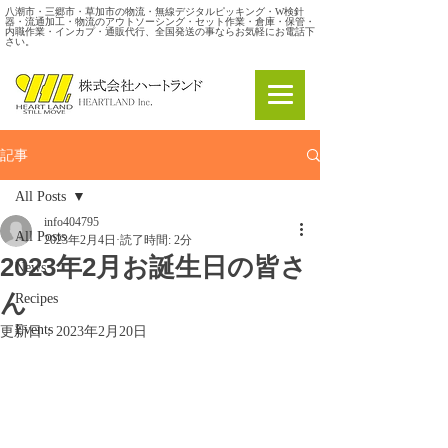
八潮市・三郷市・草加市の物流・無線デジタルピッキング・W検針
器・流通加工・物流のアウトソーシング・セット作業・倉庫・保管・
内職作業・インカプ・通販代行、全国発送の事ならお気軽にお電話下
さい。
記事
All Posts
info404795
All Posts
2023年2月4日
読了時間: 2分
2023年2月お誕生日の皆さ
News
ん
Recipes
Events
更新日：
2023年2月20日