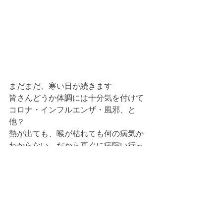
まだまだ、寒い日が続きます
皆さんどうか体調には十分気を付けて
コロナ・インフルエンザ・風邪、と
他？
熱が出ても、喉が枯れても何の病気か
わからない、だから直ぐに病院い行っ
てくださいね、それが一番安心
我慢する事が一番キケンですから
立春　少しずつ春がやってきます
「春はあけぼの」　
夜明けが良いみたいです