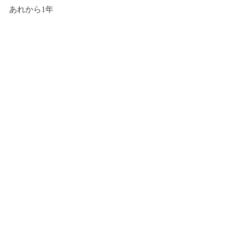
あれから1年
2024.11.15土地を獲得！