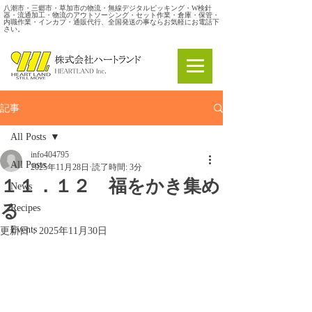
八潮市・三郷市・草加市の物流・無線デジタルピッキング・W検針
器・流通加工・物流のアウトソーシング・セット作業・倉庫・保管・
内職作業・インカプ・通販代行、全国発送の事ならお気軽にお電話下
さい。
記事
All Posts
info404795
All Posts
2025年11月28日
読了時間: 3分
１１．１２ 福をかき集め
News
る
Recipes
Events
更新日：
2025年11月30日