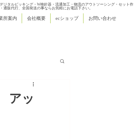
デジタルピッキング・W検針器・流通加工・物流のアウトソーシング・セット作
・通販代行、全国発送の事ならお気軽にお電話下さい。
業所案内
会社概要
ecショップ
お問い合わせ
アッ