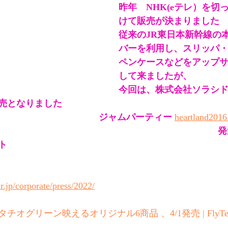
昨年　NHK(eテレ）を切
けて販売が決まりました
従来のJR東日本新幹線の
バーを利用し、スリッパ
ペンケースなどをアップ
して来ましたが、
今回は、株式会社ソラシ
売となりました
ジャムパーティー
heartland2016
発
ト
r.jp/corporate/press/2022/
オグリーン映えるオリジナル6商品 、4/1発売 | FlyTe