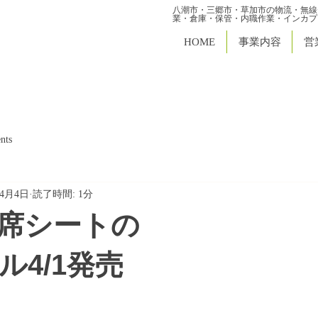
八潮市・三郷市・草加市の物流・無線
業・倉庫・保管・内職作業・インカプ
HOME
事業内容
営
nts
年4月4日
読了時間: 1分
機座席シートの 
ル4/1発売