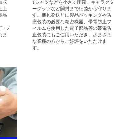
熱収
Tシャツなどを小さく圧縮、キャラクタ
仕上
ーグッツなど開封まで細菌から守りま
製品
す。梱包発送前に製品パッキングや防
塵包装の必要な精密機器、帯電防止フ
子+ノ
ィルムを使用した電子部品等の帯電防
れま
止包装にもご使用いただき、さまざま
な業種の方からご好評をいただけま
す。