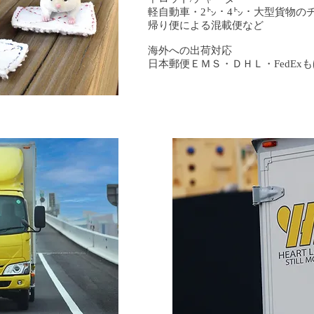
軽自動車・2㌧・4㌧・大型貨物の
帰り便による混載便など
海外への出荷対応
日本郵便ＥＭＳ・ＤＨＬ・FedEx