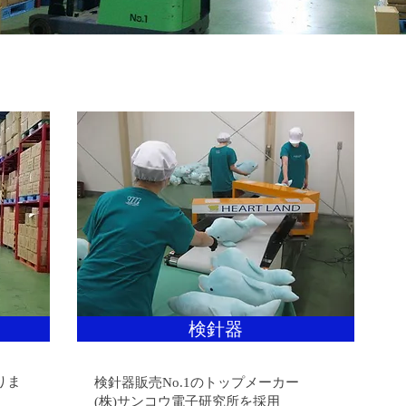
検針器
りま
検針器販売No.1のトップメーカー
(株)サンコウ電子研究所を採用