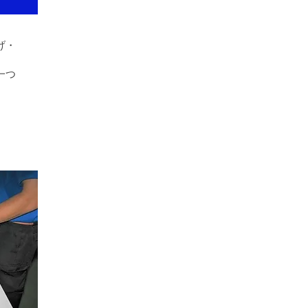
げ・
一つ