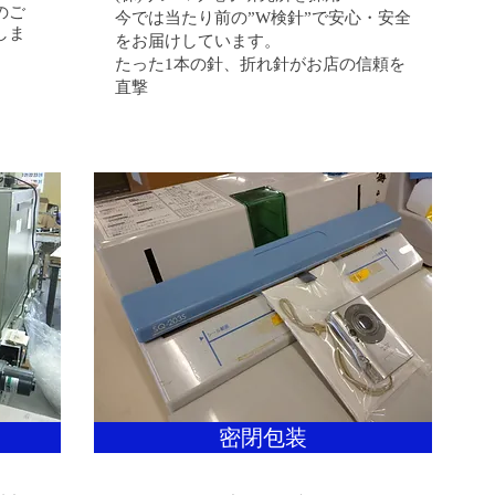
のご
今では当たり前の”W検針”で安心・安全
しま
をお届けしています。
たった1本の針、折れ針がお店の信頼を
直撃
密閉包装