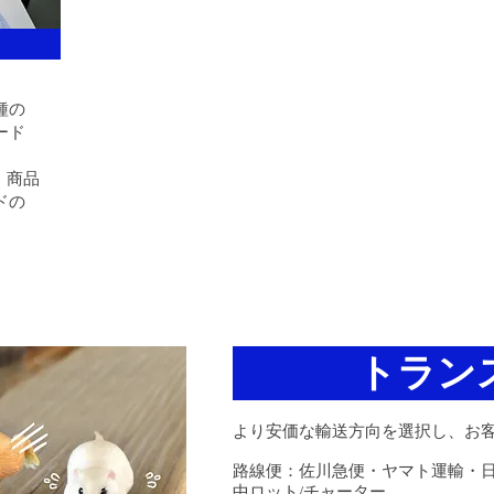
種の
ード
、商品
ドの
トラン
より安価な輸送方向を選択し、お
路線便：佐川急便・ヤマト運輸・
中ロット/チャーター